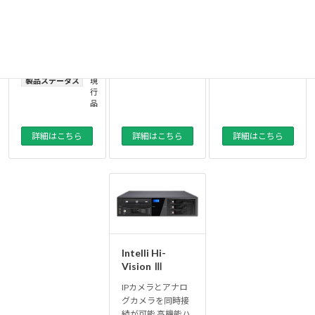
ー
ー
ダ
ダ
製品カテゴリ
レ
ー
ー
コ
製品ステータス
終
製品ステータス
現
ー
了
行
ダ
品
品
ー
製品ステータス
現
行
品
詳細はこちら
詳細はこちら
詳細はこちら
Intelli Hi-
Vision Ⅲ
IPカメラとアナロ
グカメラを同時接
続が可能 高機能ハ