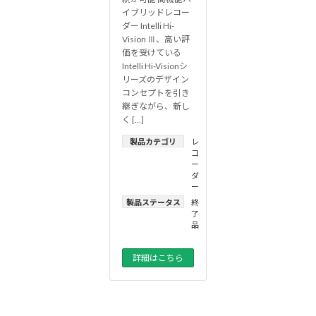
イブリッドレコー
ダー Intelli Hi-
Vision Ⅲ、高い評
価を受けている
Intelli Hi-Visionシ
リーズのデザイン
コンセプトを引き
継ぎながら、新し
く […]
製品カテゴリ
レ
コ
ー
ダ
ー
製品ステータス
終
了
品
詳細はこちら