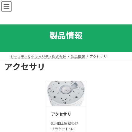
コ
ナ
ン
ビ
テ
ゲ
ン
ー
ツ
シ
へ
ョ
製品情報
ス
ン
キ
に
ッ
移
プ
動
セーフティ＆セキュリティ株式会社
製品情報
アクセサリ
アクセサリ
アクセサリ
SUNELL製 壁掛け
ブラケット SN-