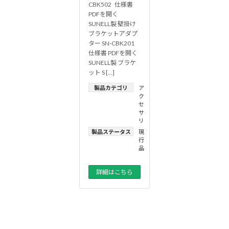
CBK502 仕様書
PDFを開く
SUNELL製 壁掛け
ブラケットアダプ
ター SN-CBK201
仕様書 PDFを開く
SUNELL製 ブラケ
ット S […]
製品カテゴリ
ア
ク
セ
サ
リ
製品ステータス
現
行
品
詳細はこちら