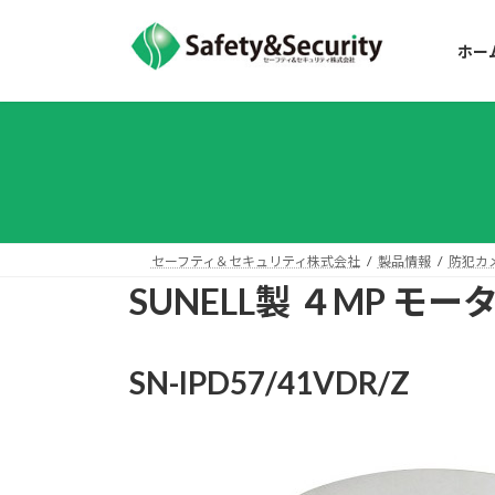
コ
ナ
ン
ビ
ホー
テ
ゲ
ン
ー
ツ
シ
へ
ョ
ス
ン
キ
に
ッ
移
プ
動
セーフティ＆セキュリティ株式会社
製品情報
防犯カ
SUNELL製 ４MP 
SN-IPD57/41VDR/Z