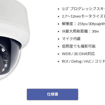
1/3″ プログレッシブスキ
2.7～12mmモータライ
解像度： 25fps/30fps@4M
IR最大照射距離：30m
マイク内蔵
低照度でも撮影可能
WDR / 3D DNR対応
ROI / Defog / HLC 
仕様書
PDFを開く