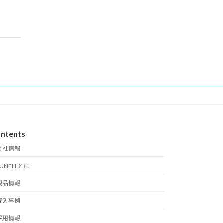
【販売終了】SUNELL製 マルチ出力1080P アナログドームカメラ
ntents
会社情報
SUNELLとは
製品情報
導入事例
採用情報