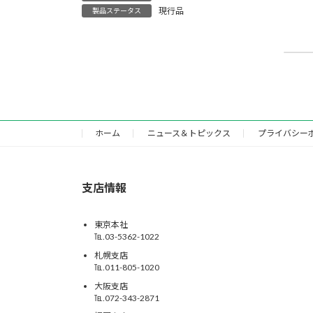
現行品
製品ステータス
ア
20
ホーム
ニュース＆トピックス
プライバシー
支店情報
東京本社
℡.03-5362-1022
札幌支店
℡.011-805-1020
大阪支店
℡.072-343-2871