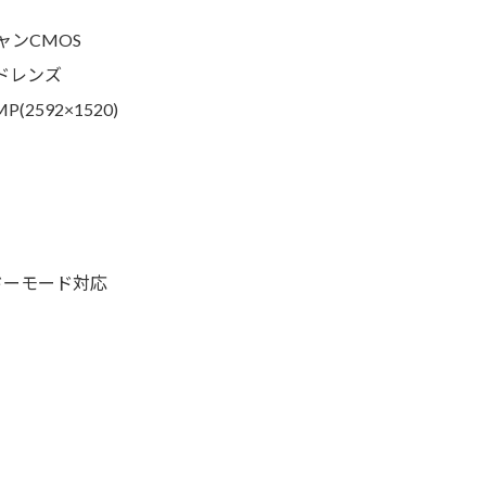
ャンCMOS
ズドレンズ
P(2592×1520)
/ コリドーモード対応