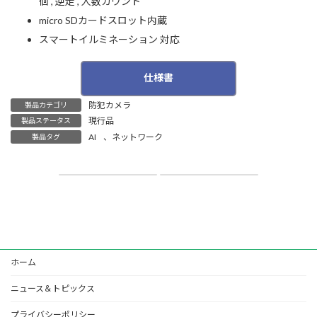
徊 , 逆走 , 人数カウント
micro SDカードスロット内蔵
スマートイルミネーション 対応
仕様書
防犯カメラ
製品カテゴリ
PDFを開く
現行品
製品ステータス
AI
、
ネットワーク
製品タグ
SUNELL製 4MP モータライズドＩＰドームカメラ
ToFカメラを使った滞在人数把握システム
2022年8月3日
2023年2月24日
ホーム
ニュース＆トピックス
プライバシーポリシー