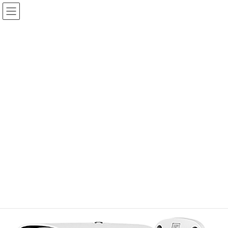
コ
ナ
ン
ビ
テ
ゲ
ン
ー
ツ
シ
へ
ョ
製品情報
ス
ン
キ
に
ッ
移
プ
動
セーフティ＆セキュリティ株式会社
製品情報
防犯カメラ
SUNELL製 4K フルカラーバレット型IPカメラ
SUNELL製 4K フルカラーバレッ
ト型IPカメラ
SN-IPR8081CBAW-B