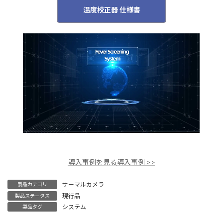
温度校正器 仕様書
PDFを開く
導入事例を見る
導入事例 >>
サーマルカメラ
製品カテゴリ
現行品
製品ステータス
システム
製品タグ
【販売終了】SUNELL製 マルチ出力1080P アナログバレットカメラ
SUNELL製 12MP パノラマフィッシュアイ