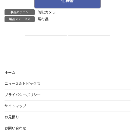
仕様書
防犯カメラ
製品カテゴリ
PDFを開く
現行品
製品ステータス
全方位IPカメラ
【販売終了】SUNELL製 マルチ出力1080P アナログドームカメラ
2017年4月21日
2018年11月9日
ホーム
ニュース＆トピックス
プライバシーポリシー
サイトマップ
お見積り
お問い合わせ