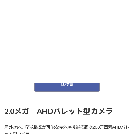
IP66規格準拠で防水、防塵性に優れています
仕様書
PDFを開く
2.0メガ AHDバレット型カメラ
屋外対応。暗視撮影が可能な赤外線機能搭載の200万画素AHDバレ
ット型カメラ