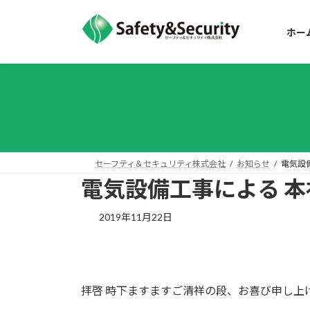
コ
ナ
ン
ビ
ホー
テ
ゲ
ン
ー
ツ
シ
へ
ョ
ス
ン
キ
に
ッ
移
プ
動
セーフティ＆セキュリティ株式会社
お知らせ
電気設
電気設備工事による 
2019年11月22日
拝啓 時下ますますご清祥の段、お喜び申し上