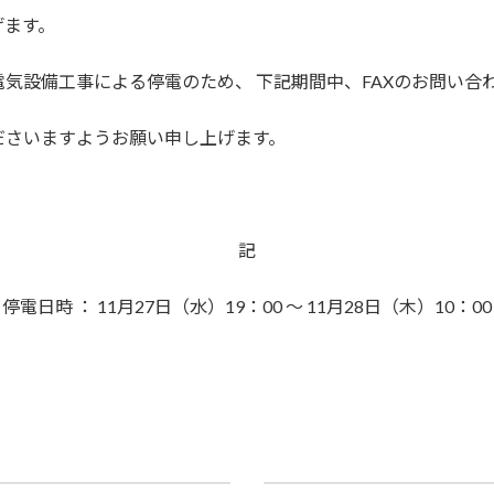
げます。
気設備工事による停電のため、 下記期間中、FAXのお問い合
ださいますようお願い申し上げます。
記
停電日時 ： 11月27日（水）19：00 ～ 11月28日（木）10：00
【重要】総務省 IoT機器調査及び利用者への注意喚起の 取り組み「NOTICE」の実施 について
年末年始休業日のご案内
19年9月21日
2019年12月6日